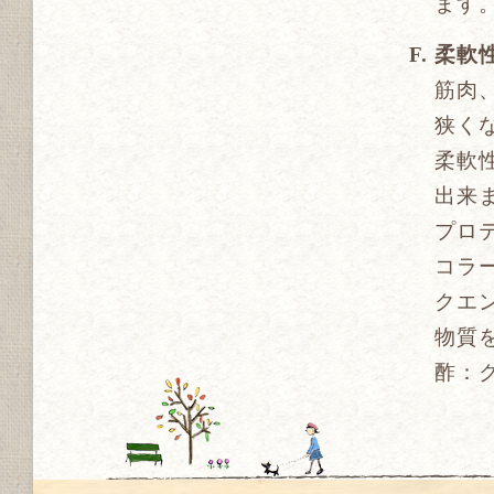
ます
柔軟
筋肉
狭く
柔軟
出来
プロ
コラ
クエ
物質
酢：