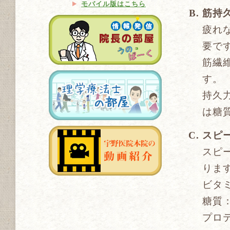
モバイル版はこちら
筋持
疲れ
要で
筋繊
す。
持久
は糖
スピ
スピ
りま
ビタ
糖質
プロ