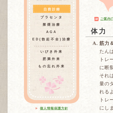
プラセンタ
ご案内(
禁煙治療
体力
AGA
ED(勃起不全)治療
筋力
たん
いびき外来
トレ
肥満外来
もの忘れ外来
に断
それ
量の
れる
トレ
にし
個人情報保護方針