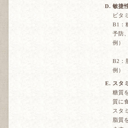
敏捷
ビタ
B1
予防
例）
ニン
B2
例）
スタ
糖質
質に
スタ
脂質